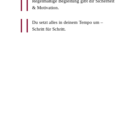
Regelmäßige Begleitung gibt dir Sicherheit
& Motivation.
Du setzt alles in deinem Tempo um –
Schritt für Schritt.
NÄCHSTER SCHRITT?
Du möchtest starten?
> Buche dir ein Einzel-Setting, wenn du sofort einen
klaren Impuls brauchst.